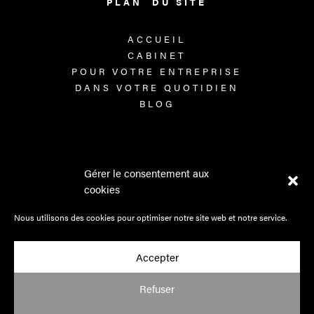
PLAN DU SITE
ACCUEIL
CABINET
POUR VOTRE ENTREPRISE
DANS VOTRE QUOTIDIEN
BLOG
INFORMATIONS
Gérer le consentement aux
cookies
MENTIONS LÉGALES
POLITIQUE DE CONFIDENTIALITÉ
Nous utilisons des cookies pour optimiser notre site web et notre service.
CGV & HONORAIRES
Accepter
FACEBOOK
LINKEDIN
Refuser
INSTAGRAM