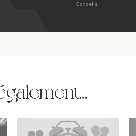
Conseils
également…