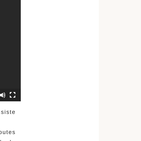
siste
s
outes