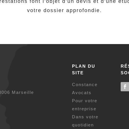
restations font l’objet d’un devis et d’une ét
votre dossier approfondie.
PLAN DU
RÉ
SITE
SO
Constance
3006 Marseille
Avocats
Pour votre
entreprise
Dans votre
quotidien