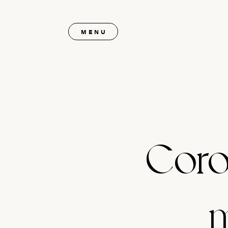
MENU
Coron
m