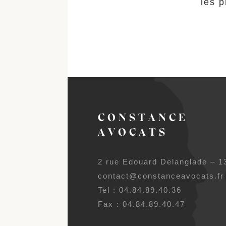
les p
CONSTANCE
AVOCATS
2 rue Edouard Delanglade – 1
contact@constanceavocats.fr
Tel : 04.84.89.40.36
Fax : 04.84.89.40.47