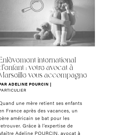
Enlèvement international
d’enfant : votre avocat à
Marseille vous accompagne
PAR
ADELINE POURCIN
|
PARTICULIER
Quand une mère retient ses enfants
en France après des vacances, un
père américain se bat pour les
retrouver. Grâce à l’expertise de
Maître Adeline POURCIN, avocat à