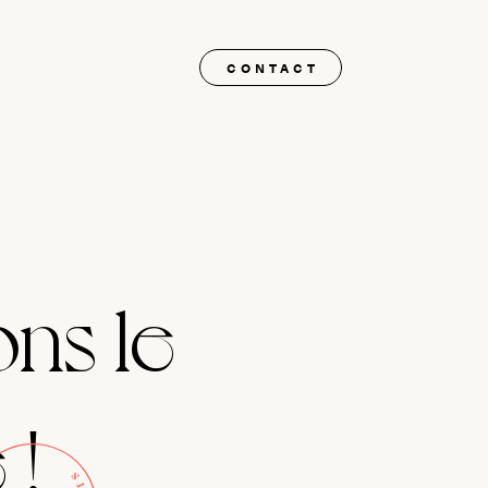
CONTACT
ons le
 !