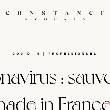
COVID-19
|
PROFESSIONNEL
avirus : sauv
ade in France