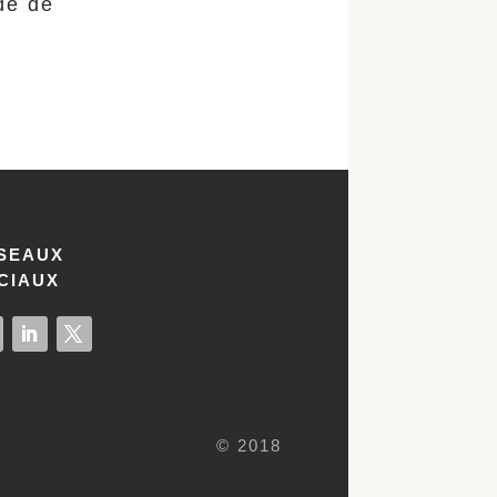
ude de
SEAUX
CIAUX
© 2018