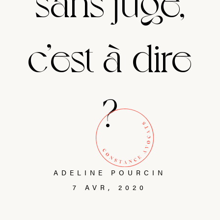
sans juge,
c’est-à-dire
?
ADELINE POURCIN
7 AVR, 2020