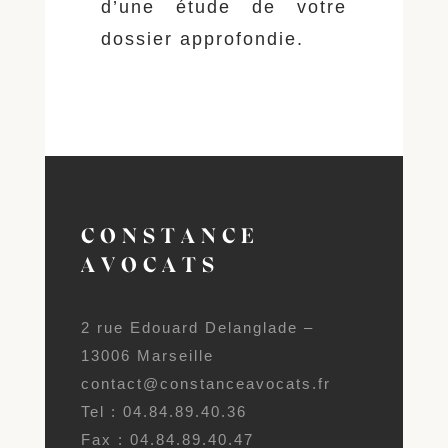
d’une étude de votre
dossier approfondie.
CONSTANCE
AVOCATS
2 rue Edouard Delanglade –
13006 Marseille
contact@constanceavocats.fr
Tel : 04.84.89.40.36
Fax : 04.84.89.40.47